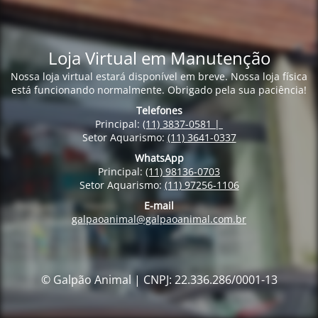
Loja Virtual em Manutenção
Nossa loja virtual estará disponível em breve. Nossa loja física
está funcionando normalmente. Obrigado pela sua paciência!
Telefones
Principal:
(11) 3837-0581 |
Setor Aquarismo:
(11) 3641-0337
WhatsApp
Principal:
(11) 98136-0703
Setor Aquarismo:
(11) 97256-1106
E-mail
galpaoanimal@galpaoanimal.com.br
© Galpão Animal | CNPJ: 22.336.286/0001-13