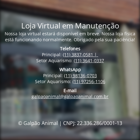
Loja Virtual em Manutenção
Nossa loja virtual estará disponível em breve. Nossa loja física
está funcionando normalmente. Obrigado pela sua paciência!
Telefones
Principal:
(11) 3837-0581 |
Setor Aquarismo:
(11) 3641-0337
WhatsApp
Principal:
(11) 98136-0703
Setor Aquarismo:
(11) 97256-1106
E-mail
galpaoanimal@galpaoanimal.com.br
© Galpão Animal | CNPJ: 22.336.286/0001-13