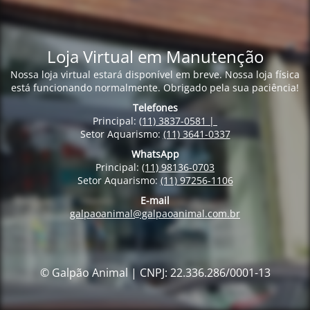
Loja Virtual em Manutenção
Nossa loja virtual estará disponível em breve. Nossa loja física
está funcionando normalmente. Obrigado pela sua paciência!
Telefones
Principal:
(11) 3837-0581 |
Setor Aquarismo:
(11) 3641-0337
WhatsApp
Principal:
(11) 98136-0703
Setor Aquarismo:
(11) 97256-1106
E-mail
galpaoanimal@galpaoanimal.com.br
© Galpão Animal | CNPJ: 22.336.286/0001-13