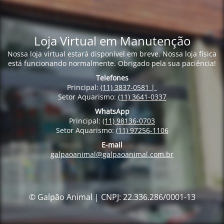
Loja Virtual em Manutenção
Nossa loja virtual estará disponível em breve. Nossa loja física
está funcionando normalmente. Obrigado pela sua paciência!
Telefones
Principal:
(11) 3837-0581 |
Setor Aquarismo:
(11) 3641-0337
WhatsApp
Principal:
(11) 98136-0703
Setor Aquarismo:
(11) 97256-1106
E-mail
galpaoanimal@galpaoanimal.com.br
© Galpão Animal | CNPJ: 22.336.286/0001-13