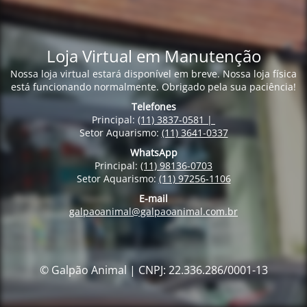
Loja Virtual em Manutenção
Nossa loja virtual estará disponível em breve. Nossa loja física
está funcionando normalmente. Obrigado pela sua paciência!
Telefones
Principal:
(11) 3837-0581 |
Setor Aquarismo:
(11) 3641-0337
WhatsApp
Principal:
(11) 98136-0703
Setor Aquarismo:
(11) 97256-1106
E-mail
galpaoanimal@galpaoanimal.com.br
© Galpão Animal | CNPJ: 22.336.286/0001-13